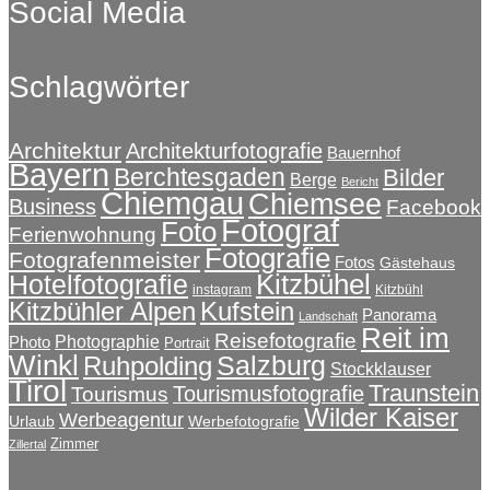
Social Media
Schlagwörter
Architektur
Architekturfotografie
Bauernhof
Bayern
Berchtesgaden
Bilder
Berge
Bericht
Chiemgau
Chiemsee
Business
Facebook
Fotograf
Foto
Ferienwohnung
Fotografie
Fotografenmeister
Fotos
Gästehaus
Kitzbühel
Hotelfotografie
instagram
Kitzbühl
Kitzbühler Alpen
Kufstein
Panorama
Landschaft
Reit im
Reisefotografie
Photographie
Photo
Portrait
Winkl
Salzburg
Ruhpolding
Stockklauser
Tirol
Traunstein
Tourismusfotografie
Tourismus
Wilder Kaiser
Werbeagentur
Urlaub
Werbefotografie
Zimmer
Zillertal