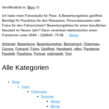
Veröffentlicht in:
Blog
|
0
Ich habe mein Fotosstudio für Pass- & Bewerbungsfotos geöffnet.
Benötigt Ihr Passfotos für den Reisepass, Personalausweis oder
Fotos für den Führerschein? Bewerbungsfotos für einen beruflichen
Neustart im Neuen Jahr? Dann vereinbart telefonischen einen
Fototermin unter 0049 – (0)8640- 79 88 …
Weiter
Achental
,
Bewerbung
,
Bewerbungsfoto
,
Biometrisch
,
Chiemgau
,
Corona
,
Fotograf
,
Fotos
,
Geöffnet
,
Handwerk
,
offen
,
Pandemie
,
Passbild
,
Passfotos
,
Portrait
,
reitimwinkl
,
Tirol
Alle Kategorien
Shop
Color
Chiemgau
Sommer
Almen
Berge