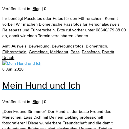
Veröffentlicht in:
Blog
|
0
Ihr benötigt Passfotos oder Fotos für den Führerschein. Kommt
vorbei! Wir machen Biometrische Passfotos für Personalausweis,
Reisepass und Führerschein. Bitte ruf vorher unter 08640/ 79 88 60
an, damit wir einen Termin vereinbaren können.
Amt
,
Ausweis
,
Bewerbung
,
Bewerbungsfotos
,
Biometrisch
,
Führerschein
,
Gemeinde
,
Meldeamt
,
Pass
,
Passfotos
,
Porträt
,
Urlaub
6
Juni 2020
Mein Hund und Ich
Veröffentlicht in:
Blog
|
0
„Dein Freund für immer“ Der Hund ist der beste Freund des
Menschen. Lass Dich mit Deinem Liebling professionell
fotografieren! Diese wunderbare Freundschaft und die damit
verbundenen Erlebnisse sind einzigartige Momente. Schöne,