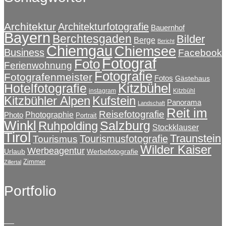
Architektur
Architekturfotografie
Bauernhof
Bayern
Berchtesgaden
Bilder
Berge
Bericht
Chiemgau
Chiemsee
Business
Facebook
Fotograf
Foto
Ferienwohnung
Fotografie
Fotografenmeister
Fotos
Gästehaus
Kitzbühel
Hotelfotografie
instagram
Kitzbühl
Kitzbühler Alpen
Kufstein
Panorama
Landschaft
Reit im
Reisefotografie
Photographie
Photo
Portrait
Winkl
Salzburg
Ruhpolding
Stockklauser
Tirol
Traunstein
Tourismusfotografie
Tourismus
Wilder Kaiser
Werbeagentur
Urlaub
Werbefotografie
Zimmer
Zillertal
Portfolio