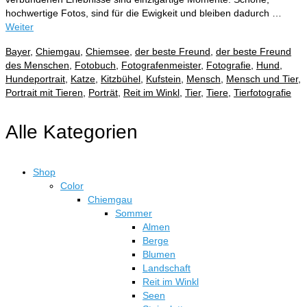
hochwertige Fotos, sind für die Ewigkeit und bleiben dadurch …
Weiter
Bayer
,
Chiemgau
,
Chiemsee
,
der beste Freund
,
der beste Freund
des Menschen
,
Fotobuch
,
Fotografenmeister
,
Fotografie
,
Hund
,
Hundeportrait
,
Katze
,
Kitzbühel
,
Kufstein
,
Mensch
,
Mensch und Tier
,
Portrait mit Tieren
,
Porträt
,
Reit im Winkl
,
Tier
,
Tiere
,
Tierfotografie
Alle Kategorien
Shop
Color
Chiemgau
Sommer
Almen
Berge
Blumen
Landschaft
Reit im Winkl
Seen