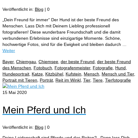
Veröffentlicht in:
Blog
|
0
„Dein Freund für immer“ Der Hund ist der beste Freund des
Menschen. Lass Dich mit Deinem Liebling professionell
fotografieren! Diese wunderbare Freundschaft und die damit
verbundenen Erlebnisse sind einzigartige Momente. Schöne,
hochwertige Fotos, sind für die Ewigkeit und bleiben dadurch …
Weiter
Bayer
,
Chiemgau
,
Chiemsee
,
der beste Freund
,
der beste Freund
des Menschen
,
Fotobuch
,
Fotografenmeister
,
Fotografie
,
Hund
,
Hundeportrait
,
Katze
,
Kitzbühel
,
Kufstein
,
Mensch
,
Mensch und Tier
,
Portrait mit Tieren
,
Porträt
,
Reit im Winkl
,
Tier
,
Tiere
,
Tierfotografie
15
Mai 2020
Mein Pferd und Ich
Veröffentlicht in:
Blog
|
0
Deine Leidenschaft sind Pferde und das Reiten? Dann lass Dich