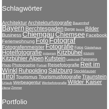
Schlagwörter
Architektur
Architekturfotografie
Bauernhof
Bayern
Berchtesgaden
Bilder
Berge
Bericht
Chiemgau
Chiemsee
Business
Facebook
Fotograf
Foto
Ferienwohnung
Fotografie
Fotografenmeister
Fotos
Gästehaus
Kitzbühel
Hotelfotografie
instagram
Kitzbühl
Kitzbühler Alpen
Kufstein
Panorama
Landschaft
Reit im
Reisefotografie
Photographie
Photo
Portrait
Winkl
Salzburg
Ruhpolding
Stockklauser
Tirol
Traunstein
Tourismusfotografie
Tourismus
Wilder Kaiser
Werbeagentur
Urlaub
Werbefotografie
Zimmer
Zillertal
Portfolio