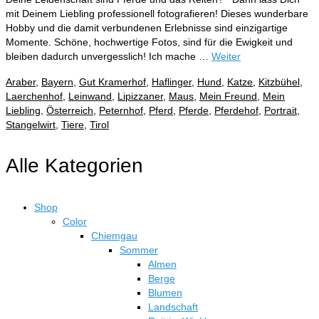
mit Deinem Liebling professionell fotografieren! Dieses wunderbare
Hobby und die damit verbundenen Erlebnisse sind einzigartige
Momente. Schöne, hochwertige Fotos, sind für die Ewigkeit und
bleiben dadurch unvergesslich! Ich mache …
Weiter
Araber
,
Bayern
,
Gut Kramerhof
,
Haflinger
,
Hund
,
Katze
,
Kitzbühel
,
Laerchenhof
,
Leinwand
,
Lipizzaner
,
Maus
,
Mein Freund
,
Mein
Liebling
,
Österreich
,
Peternhof
,
Pferd
,
Pferde
,
Pferdehof
,
Portrait
,
Stangelwirt
,
Tiere
,
Tirol
Alle Kategorien
Shop
Color
Chiemgau
Sommer
Almen
Berge
Blumen
Landschaft