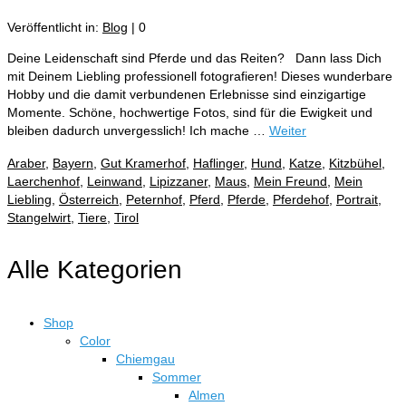
Veröffentlicht in:
Blog
|
0
Deine Leidenschaft sind Pferde und das Reiten? Dann lass Dich
mit Deinem Liebling professionell fotografieren! Dieses wunderbare
Hobby und die damit verbundenen Erlebnisse sind einzigartige
Momente. Schöne, hochwertige Fotos, sind für die Ewigkeit und
bleiben dadurch unvergesslich! Ich mache …
Weiter
Araber
,
Bayern
,
Gut Kramerhof
,
Haflinger
,
Hund
,
Katze
,
Kitzbühel
,
Laerchenhof
,
Leinwand
,
Lipizzaner
,
Maus
,
Mein Freund
,
Mein
Liebling
,
Österreich
,
Peternhof
,
Pferd
,
Pferde
,
Pferdehof
,
Portrait
,
Stangelwirt
,
Tiere
,
Tirol
Alle Kategorien
Shop
Color
Chiemgau
Sommer
Almen