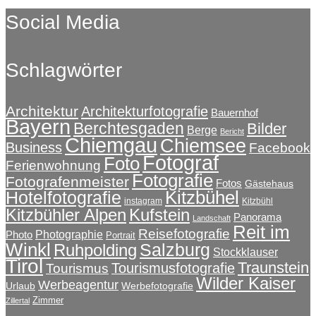
Social Media
Schlagwörter
Architektur
Architekturfotografie
Bauernhof
Bayern
Berchtesgaden
Bilder
Berge
Bericht
Chiemgau
Chiemsee
Business
Facebook
Fotograf
Foto
Ferienwohnung
Fotografie
Fotografenmeister
Fotos
Gästehaus
Kitzbühel
Hotelfotografie
instagram
Kitzbühl
Kitzbühler Alpen
Kufstein
Panorama
Landschaft
Reit im
Reisefotografie
Photographie
Photo
Portrait
Winkl
Salzburg
Ruhpolding
Stockklauser
Tirol
Traunstein
Tourismusfotografie
Tourismus
Wilder Kaiser
Werbeagentur
Urlaub
Werbefotografie
Zimmer
Zillertal