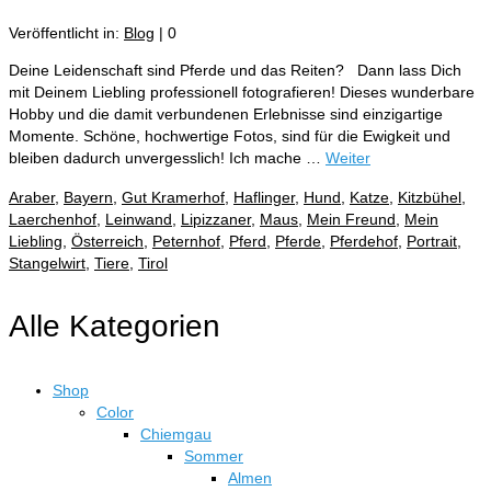
Veröffentlicht in:
Blog
|
0
Deine Leidenschaft sind Pferde und das Reiten? Dann lass Dich
mit Deinem Liebling professionell fotografieren! Dieses wunderbare
Hobby und die damit verbundenen Erlebnisse sind einzigartige
Momente. Schöne, hochwertige Fotos, sind für die Ewigkeit und
bleiben dadurch unvergesslich! Ich mache …
Weiter
Araber
,
Bayern
,
Gut Kramerhof
,
Haflinger
,
Hund
,
Katze
,
Kitzbühel
,
Laerchenhof
,
Leinwand
,
Lipizzaner
,
Maus
,
Mein Freund
,
Mein
Liebling
,
Österreich
,
Peternhof
,
Pferd
,
Pferde
,
Pferdehof
,
Portrait
,
Stangelwirt
,
Tiere
,
Tirol
Alle Kategorien
Shop
Color
Chiemgau
Sommer
Almen