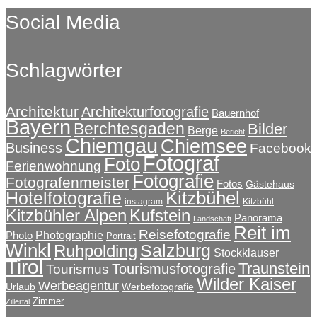
Social Media
Schlagwörter
Architektur
Architekturfotografie
Bauernhof
Bayern
Berchtesgaden
Bilder
Berge
Bericht
Chiemgau
Chiemsee
Business
Facebook
Fotograf
Foto
Ferienwohnung
Fotografie
Fotografenmeister
Fotos
Gästehaus
Kitzbühel
Hotelfotografie
instagram
Kitzbühl
Kitzbühler Alpen
Kufstein
Panorama
Landschaft
Reit im
Reisefotografie
Photographie
Photo
Portrait
Winkl
Salzburg
Ruhpolding
Stockklauser
Tirol
Traunstein
Tourismusfotografie
Tourismus
Wilder Kaiser
Werbeagentur
Urlaub
Werbefotografie
Zimmer
Zillertal