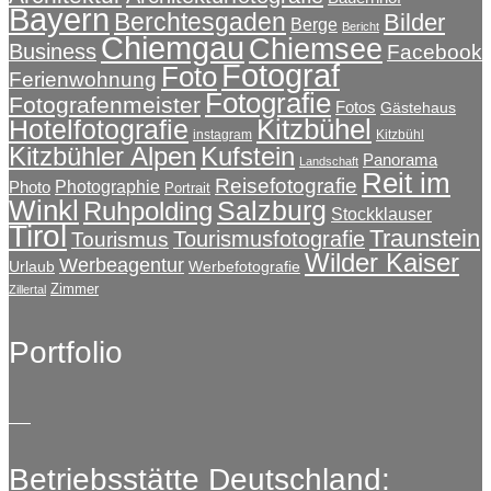
Bayern
Berchtesgaden
Bilder
Berge
Bericht
Chiemgau
Chiemsee
Business
Facebook
Fotograf
Foto
Ferienwohnung
Fotografie
Fotografenmeister
Fotos
Gästehaus
Kitzbühel
Hotelfotografie
instagram
Kitzbühl
Kitzbühler Alpen
Kufstein
Panorama
Landschaft
Reit im
Reisefotografie
Photographie
Photo
Portrait
Winkl
Salzburg
Ruhpolding
Stockklauser
Tirol
Traunstein
Tourismusfotografie
Tourismus
Wilder Kaiser
Werbeagentur
Urlaub
Werbefotografie
Zimmer
Zillertal
Portfolio
Betriebsstätte Deutschland: