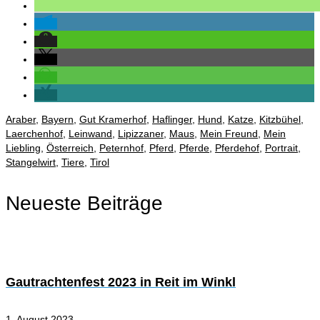
Araber
,
Bayern
,
Gut Kramerhof
,
Haflinger
,
Hund
,
Katze
,
Kitzbühel
,
Laerchenhof
,
Leinwand
,
Lipizzaner
,
Maus
,
Mein Freund
,
Mein
Liebling
,
Österreich
,
Peternhof
,
Pferd
,
Pferde
,
Pferdehof
,
Portrait
,
Stangelwirt
,
Tiere
,
Tirol
Neueste Beiträge
Gautrachtenfest 2023 in Reit im Winkl
1. August 2023