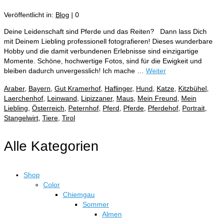
Veröffentlicht in:
Blog
|
0
Deine Leidenschaft sind Pferde und das Reiten? Dann lass Dich
mit Deinem Liebling professionell fotografieren! Dieses wunderbare
Hobby und die damit verbundenen Erlebnisse sind einzigartige
Momente. Schöne, hochwertige Fotos, sind für die Ewigkeit und
bleiben dadurch unvergesslich! Ich mache …
Weiter
Araber
,
Bayern
,
Gut Kramerhof
,
Haflinger
,
Hund
,
Katze
,
Kitzbühel
,
Laerchenhof
,
Leinwand
,
Lipizzaner
,
Maus
,
Mein Freund
,
Mein
Liebling
,
Österreich
,
Peternhof
,
Pferd
,
Pferde
,
Pferdehof
,
Portrait
,
Stangelwirt
,
Tiere
,
Tirol
Alle Kategorien
Shop
Color
Chiemgau
Sommer
Almen