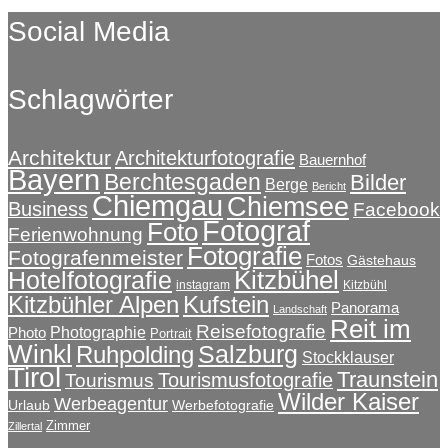
Social Media
Schlagwörter
Architektur
Architekturfotografie
Bauernhof
Bayern
Berchtesgaden
Bilder
Berge
Bericht
Chiemgau
Chiemsee
Business
Facebook
Fotograf
Foto
Ferienwohnung
Fotografie
Fotografenmeister
Fotos
Gästehaus
Kitzbühel
Hotelfotografie
instagram
Kitzbühl
Kitzbühler Alpen
Kufstein
Panorama
Landschaft
Reit im
Reisefotografie
Photographie
Photo
Portrait
Winkl
Salzburg
Ruhpolding
Stockklauser
Tirol
Traunstein
Tourismusfotografie
Tourismus
Wilder Kaiser
Werbeagentur
Urlaub
Werbefotografie
Zimmer
Zillertal