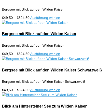
Varianten
gewählt
auf.
werden
Bergsee mit Blick auf den Wilden Kaiser
Die
Optionen
Preisspanne:
Dieses
€
49,50
–
€
324,50
Ausführung wählen
können
€49,50
Produkt
auf
bis
weist
der
€324,50
mehrere
Bergsee mit Blick auf den Wilden Kaiser
Produktseite
Varianten
gewählt
auf.
werden
Bergsee mit Blick auf den Wilden Kaiser
Die
Optionen
Preisspanne:
Dieses
€
49,50
–
€
324,50
Ausführung wählen
können
€49,50
Produkt
auf
bis
weist
der
€324,50
mehrere
Bergsee mit Blick auf den Wilden Kaiser Schwarzweiß
Produktseite
Varianten
gewählt
auf.
werden
Bergsee mit Blick auf den Wilden Kaiser Schwarzweiß
Die
Optionen
Preisspanne:
Dieses
€
49,50
–
€
324,50
Ausführung wählen
können
€49,50
Produkt
auf
bis
weist
der
€324,50
mehrere
Blick am Hintersteiner See zum Wilden Kaiser
Produktseite
Varianten