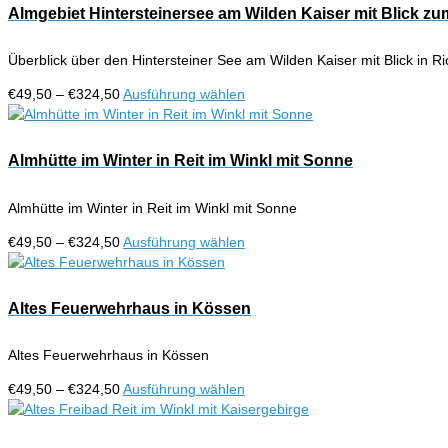
Almgebiet Hintersteinersee am Wilden Kaiser mit Blick zu
Überblick über den Hintersteiner See am Wilden Kaiser mit Blick in R
Preisspanne:
Dieses
€
49,50
–
€
324,50
Ausführung wählen
€49,50
Produkt
bis
weist
€324,50
mehrere
Almhütte im Winter in Reit im Winkl mit Sonne
Varianten
auf.
Almhütte im Winter in Reit im Winkl mit Sonne
Die
Optionen
Preisspanne:
Dieses
€
49,50
–
€
324,50
Ausführung wählen
können
€49,50
Produkt
auf
bis
weist
der
€324,50
mehrere
Altes Feuerwehrhaus in Kössen
Produktseite
Varianten
gewählt
auf.
werden
Altes Feuerwehrhaus in Kössen
Die
Optionen
Preisspanne:
Dieses
€
49,50
–
€
324,50
Ausführung wählen
können
€49,50
Produkt
auf
bis
weist
der