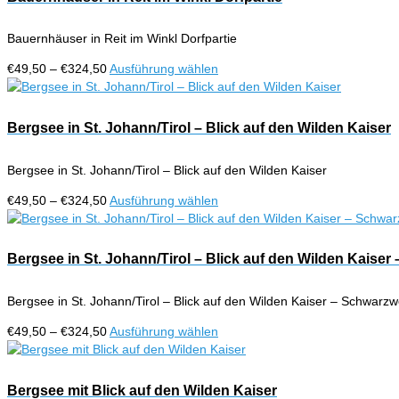
Produktseite
Varianten
gewählt
auf.
werden
Bauernhäuser in Reit im Winkl Dorfpartie
Die
Optionen
Preisspanne:
Dieses
€
49,50
–
€
324,50
Ausführung wählen
können
€49,50
Produkt
auf
bis
weist
der
€324,50
mehrere
Bergsee in St. Johann/Tirol – Blick auf den Wilden Kaiser
Produktseite
Varianten
gewählt
auf.
werden
Bergsee in St. Johann/Tirol – Blick auf den Wilden Kaiser
Die
Optionen
Preisspanne:
Dieses
€
49,50
–
€
324,50
Ausführung wählen
können
€49,50
Produkt
auf
bis
weist
der
€324,50
mehrere
Bergsee in St. Johann/Tirol – Blick auf den Wilden Kaiser
Produktseite
Varianten
gewählt
auf.
werden
Bergsee in St. Johann/Tirol – Blick auf den Wilden Kaiser – Schwarzw
Die
Optionen
Preisspanne:
Dieses
€
49,50
–
€
324,50
Ausführung wählen
können
€49,50
Produkt
auf
bis
weist
der
€324,50
mehrere
Bergsee mit Blick auf den Wilden Kaiser
Produktseite