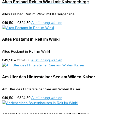
€324,50
mehrere
Altes Freibad Reit im Winkl mit Kaisergebirge
Produktseite
Varianten
gewählt
auf.
werden
Altes Freibad Reit im Winkl mit Kaisergebirge
Die
Optionen
Preisspanne:
Dieses
€
49,50
–
€
324,50
Ausführung wählen
können
€49,50
Produkt
auf
bis
weist
der
€324,50
mehrere
Altes Postamt in Reit im Winkl
Produktseite
Varianten
gewählt
auf.
werden
Altes Postamt in Reit im Winkl
Die
Optionen
Preisspanne:
Dieses
€
49,50
–
€
324,50
Ausführung wählen
können
€49,50
Produkt
auf
bis
weist
der
€324,50
mehrere
Am Ufer des Hintersteiner See am Wilden Kaiser
Produktseite
Varianten
gewählt
auf.
werden
Am Ufer des Hintersteiner See am Wilden Kaiser
Die
Optionen
Preisspanne:
Dieses
€
49,50
–
€
324,50
Ausführung wählen
können
€49,50
Produkt
auf
bis
weist
der
€324,50
mehrere