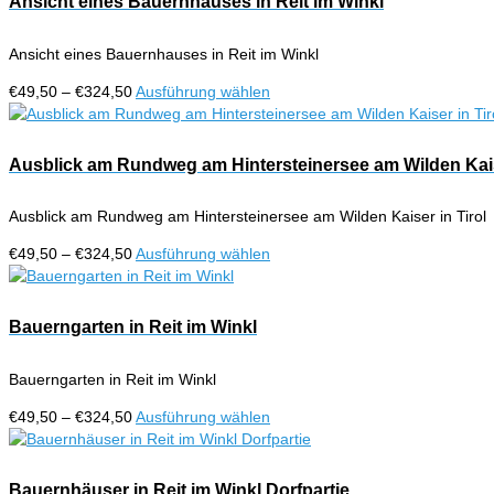
Ansicht eines Bauernhauses in Reit im Winkl
Produktseite
Varianten
gewählt
auf.
werden
Ansicht eines Bauernhauses in Reit im Winkl
Die
Optionen
Preisspanne:
Dieses
€
49,50
–
€
324,50
Ausführung wählen
können
€49,50
Produkt
auf
bis
weist
der
€324,50
mehrere
Ausblick am Rundweg am Hintersteinersee am Wilden Kaise
Produktseite
Varianten
gewählt
auf.
werden
Ausblick am Rundweg am Hintersteinersee am Wilden Kaiser in Tirol
Die
Optionen
Preisspanne:
Dieses
€
49,50
–
€
324,50
Ausführung wählen
können
€49,50
Produkt
auf
bis
weist
der
€324,50
mehrere
Bauerngarten in Reit im Winkl
Produktseite
Varianten
gewählt
auf.
werden
Bauerngarten in Reit im Winkl
Die
Optionen
Preisspanne:
Dieses
€
49,50
–
€
324,50
Ausführung wählen
können
€49,50
Produkt
auf
bis
weist
der
€324,50
mehrere
Bauernhäuser in Reit im Winkl Dorfpartie