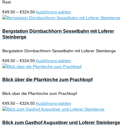
Rast
auf
der
Preisspanne:
Dieses
€
49,50
–
€
324,50
Ausführung wählen
Produktseite
€49,50
Produkt
gewählt
bis
weist
werden
€324,50
mehrere
Bergstation Dürnbachhorn Sesselbahn mit Loferer
Varianten
Steinberge
auf.
Die
Bergstation Dürnbachhorn Sesselbahn mit Loferer Steinberge
Optionen
können
Preisspanne:
Dieses
€
49,50
–
€
324,50
Ausführung wählen
auf
€49,50
Produkt
der
bis
weist
Produktseite
€324,50
mehrere
Blick über die Pfarrkirche zum Prachkopf
gewählt
Varianten
werden
auf.
Blick über die Pfarrkirche zum Prachkopf
Die
Optionen
Preisspanne:
Dieses
€
49,50
–
€
324,50
Ausführung wählen
können
€49,50
Produkt
auf
bis
weist
der
€324,50
mehrere
Blick zum Gasthof Augustiner und Loferer Steinberge
Produktseite
Varianten
gewählt