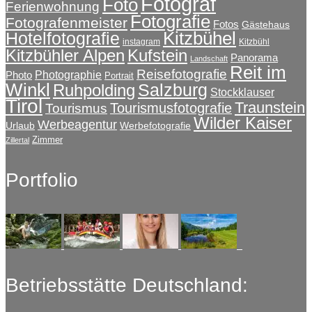
Fotograf
Foto
Ferienwohnung
Fotografie
Fotografenmeister
Fotos
Gästehaus
Kitzbühel
Hotelfotografie
instagram
Kitzbühl
Kitzbühler Alpen
Kufstein
Panorama
Landschaft
Reit im
Reisefotografie
Photographie
Photo
Portrait
Winkl
Salzburg
Ruhpolding
Stockklauser
Tirol
Traunstein
Tourismusfotografie
Tourismus
Wilder Kaiser
Werbeagentur
Urlaub
Werbefotografie
Zimmer
Zillertal
Portfolio
Betriebsstätte Deutschland: