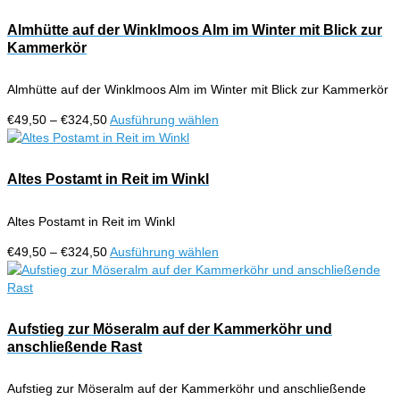
Almhütte auf der Winklmoos Alm im Winter mit Blick zur
Kammerkör
Almhütte auf der Winklmoos Alm im Winter mit Blick zur Kammerkör
Preisspanne:
Dieses
€
49,50
–
€
324,50
Ausführung wählen
€49,50
Produkt
bis
weist
€324,50
mehrere
Altes Postamt in Reit im Winkl
Varianten
auf.
Altes Postamt in Reit im Winkl
Die
Optionen
Preisspanne:
Dieses
€
49,50
–
€
324,50
Ausführung wählen
können
€49,50
Produkt
auf
bis
weist
der
€324,50
mehrere
Produktseite
Varianten
Aufstieg zur Möseralm auf der Kammerköhr und
gewählt
auf.
anschließende Rast
werden
Die
Optionen
Aufstieg zur Möseralm auf der Kammerköhr und anschließende
können