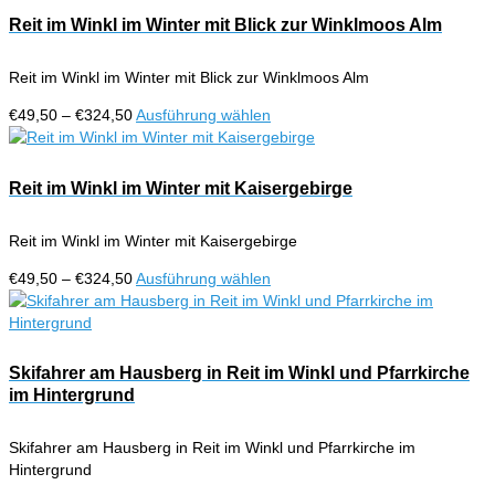
der
€324,50
mehrere
Reit im Winkl im Winter mit Blick zur Winklmoos Alm
Produktseite
Varianten
gewählt
auf.
werden
Reit im Winkl im Winter mit Blick zur Winklmoos Alm
Die
Optionen
Preisspanne:
Dieses
€
49,50
–
€
324,50
Ausführung wählen
können
€49,50
Produkt
auf
bis
weist
der
€324,50
mehrere
Reit im Winkl im Winter mit Kaisergebirge
Produktseite
Varianten
gewählt
auf.
werden
Reit im Winkl im Winter mit Kaisergebirge
Die
Optionen
Preisspanne:
Dieses
€
49,50
–
€
324,50
Ausführung wählen
können
€49,50
Produkt
auf
bis
weist
der
€324,50
mehrere
Produktseite
Varianten
Skifahrer am Hausberg in Reit im Winkl und Pfarrkirche
gewählt
auf.
im Hintergrund
werden
Die
Optionen
Skifahrer am Hausberg in Reit im Winkl und Pfarrkirche im
können
Hintergrund
auf