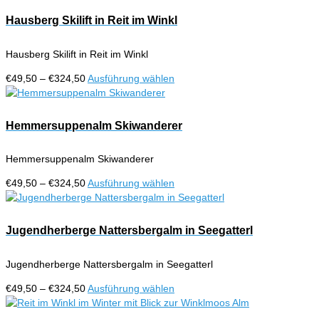
bis
weist
werden
€324,50
mehrere
Hausberg Skilift in Reit im Winkl
Varianten
auf.
Hausberg Skilift in Reit im Winkl
Die
Optionen
Preisspanne:
Dieses
€
49,50
–
€
324,50
Ausführung wählen
können
€49,50
Produkt
auf
bis
weist
der
€324,50
mehrere
Hemmersuppenalm Skiwanderer
Produktseite
Varianten
gewählt
auf.
werden
Hemmersuppenalm Skiwanderer
Die
Optionen
Preisspanne:
Dieses
€
49,50
–
€
324,50
Ausführung wählen
können
€49,50
Produkt
auf
bis
weist
der
€324,50
mehrere
Jugendherberge Nattersbergalm in Seegatterl
Produktseite
Varianten
gewählt
auf.
werden
Jugendherberge Nattersbergalm in Seegatterl
Die
Optionen
Preisspanne:
Dieses
€
49,50
–
€
324,50
Ausführung wählen
können
€49,50
Produkt
auf
bis
weist