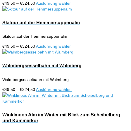
der
Preisspanne:
Dieses
€
49,50
–
€
324,50
Ausführung wählen
Produktseite
€49,50
Produkt
gewählt
bis
weist
werden
€324,50
mehrere
Skitour auf der Hemmersuppenalm
Varianten
auf.
Skitour auf der Hemmersuppenalm
Die
Optionen
Preisspanne:
Dieses
€
49,50
–
€
324,50
Ausführung wählen
können
€49,50
Produkt
auf
bis
weist
der
€324,50
mehrere
Walmbergsesselbahn mit Walmberg
Produktseite
Varianten
gewählt
auf.
werden
Walmbergsesselbahn mit Walmberg
Die
Optionen
Preisspanne:
Dieses
€
49,50
–
€
324,50
Ausführung wählen
können
€49,50
Produkt
auf
bis
weist
der
€324,50
mehrere
Produktseite
Varianten
Winklmoos Alm im Winter mit Blick zum Scheibelberg
gewählt
auf.
und Kammerkör
werden
Die
Optionen