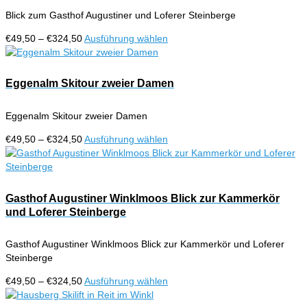
auf.
werden
Blick zum Gasthof Augustiner und Loferer Steinberge
Die
Optionen
Preisspanne:
Dieses
€
49,50
–
€
324,50
Ausführung wählen
können
€49,50
Produkt
auf
bis
weist
der
€324,50
mehrere
Eggenalm Skitour zweier Damen
Produktseite
Varianten
gewählt
auf.
werden
Eggenalm Skitour zweier Damen
Die
Optionen
Preisspanne:
Dieses
€
49,50
–
€
324,50
Ausführung wählen
können
€49,50
Produkt
auf
bis
weist
der
€324,50
mehrere
Produktseite
Varianten
Gasthof Augustiner Winklmoos Blick zur Kammerkör
gewählt
auf.
und Loferer Steinberge
werden
Die
Optionen
Gasthof Augustiner Winklmoos Blick zur Kammerkör und Loferer
können
Steinberge
auf
der
Preisspanne:
Dieses
€
49,50
–
€
324,50
Ausführung wählen
Produktseite
€49,50
Produkt
gewählt