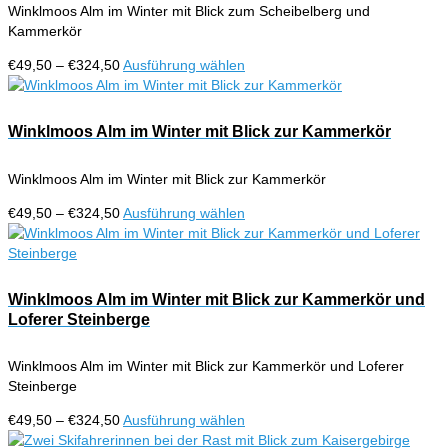
Winklmoos Alm im Winter mit Blick zum Scheibelberg und
können
Kammerkör
auf
der
Preisspanne:
Dieses
€
49,50
–
€
324,50
Ausführung wählen
Produktseite
€49,50
Produkt
gewählt
bis
weist
werden
€324,50
mehrere
Winklmoos Alm im Winter mit Blick zur Kammerkör
Varianten
auf.
Winklmoos Alm im Winter mit Blick zur Kammerkör
Die
Optionen
Preisspanne:
Dieses
€
49,50
–
€
324,50
Ausführung wählen
können
€49,50
Produkt
auf
bis
weist
der
€324,50
mehrere
Produktseite
Varianten
Winklmoos Alm im Winter mit Blick zur Kammerkör und
gewählt
auf.
Loferer Steinberge
werden
Die
Optionen
Winklmoos Alm im Winter mit Blick zur Kammerkör und Loferer
können
Steinberge
auf
der
Preisspanne:
Dieses
€
49,50
–
€
324,50
Ausführung wählen
Produktseite
€49,50
Produkt