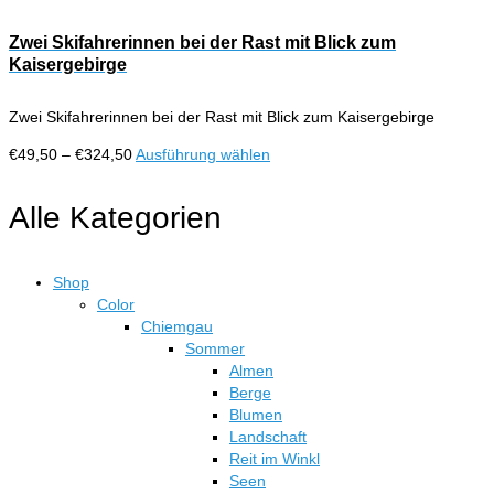
gewählt
bis
weist
werden
€324,50
mehrere
Zwei Skifahrerinnen bei der Rast mit Blick zum
Varianten
Kaisergebirge
auf.
Die
Zwei Skifahrerinnen bei der Rast mit Blick zum Kaisergebirge
Optionen
können
Preisspanne:
Dieses
€
49,50
–
€
324,50
Ausführung wählen
auf
€49,50
Produkt
der
bis
weist
Alle Kategorien
Produktseite
€324,50
mehrere
gewählt
Varianten
werden
auf.
Shop
Die
Color
Optionen
Chiemgau
können
Sommer
auf
Almen
der
Berge
Produktseite
Blumen
gewählt
Landschaft
werden
Reit im Winkl
Seen