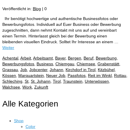
Veröffentlicht in:
Blog
|
0
Ihr benötigt hochwertige und authentische Businessfotos oder
Bewerbungsfotos. Individuell auf Euer Business oder Bewerbung
zugeschnitten, dann nehmt Kontakt mit uns auf und vereinbart
einen Termin. Hinterlasst gleich bei der Bewerbung einen
bleibenden visuellen Eindruck. Solltet Ihr Interesse an einem …
Weiter
Achental
,
Arbeit
,
Arbeitsamt
,
Bayer
,
Bergen
,
Beruf
,
Bewerbung
,
Bewerbungsfotos
,
Business
,
Chiemgau
,
Chiemsee
,
Grabenstätt
,
Grassau
,
Job
,
Jobcenter
,
Johann
,
Kirchdorf in Tirol
,
Kitzbühel
,
Kössen
,
Marquartstein
,
Neuer Job
,
Passfotos
,
Reit im Winkl
,
Rottau
,
Schleching
,
St
,
St. Johann
,
Tirol
,
Traunstein
,
Unterwössen
,
Walchsee
,
Work
,
Zukunft
Alle Kategorien
Shop
Color