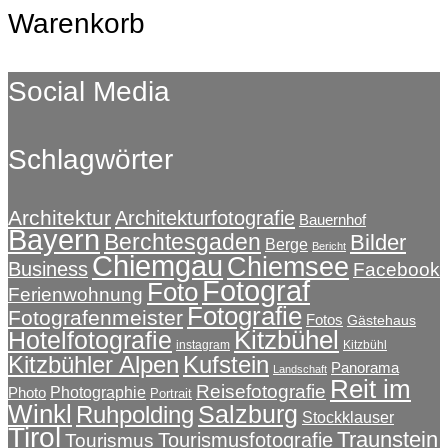
Warenkorb
Social Media
Schlagwörter
Architektur
Architekturfotografie
Bauernhof
Bayern
Berchtesgaden
Bilder
Berge
Bericht
Chiemgau
Chiemsee
Business
Facebook
Fotograf
Foto
Ferienwohnung
Fotografie
Fotografenmeister
Fotos
Gästehaus
Kitzbühel
Hotelfotografie
instagram
Kitzbühl
Kitzbühler Alpen
Kufstein
Panorama
Landschaft
Reit im
Reisefotografie
Photographie
Photo
Portrait
Winkl
Salzburg
Ruhpolding
Stockklauser
Tirol
Traunstein
Tourismusfotografie
Tourismus