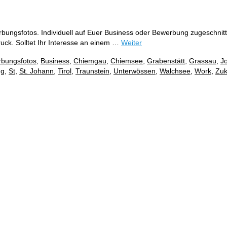
bungsfotos. Individuell auf Euer Business oder Bewerbung zugeschnitt
ruck. Solltet Ihr Interesse an einem …
Weiter
bungsfotos
,
Business
,
Chiemgau
,
Chiemsee
,
Grabenstätt
,
Grassau
,
J
ng
,
St
,
St. Johann
,
Tirol
,
Traunstein
,
Unterwössen
,
Walchsee
,
Work
,
Zuk