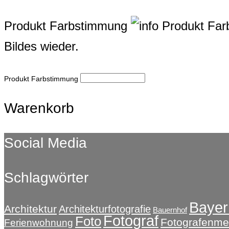
Produkt Farbstimmung
Produkt Fa
Bildes wieder.
Produkt Farbstimmung
Warenkorb
Social Media
Schlagwörter
Bayer
Architektur
Architekturfotografie
Bauernhof
Fotograf
Foto
Fotografenmei
Ferienwohnung