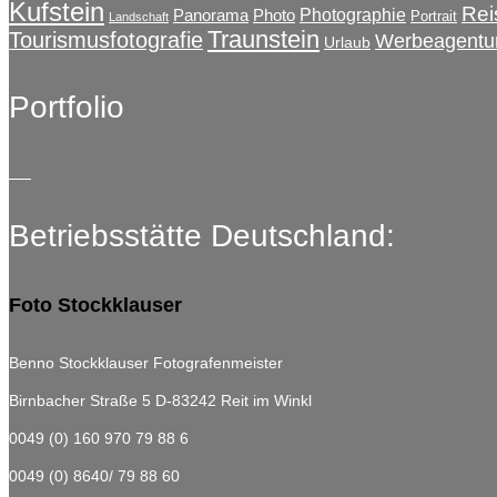
Kufstein
Rei
Photographie
Panorama
Photo
Portrait
Landschaft
Traunstein
Tourismusfotografie
Werbeagentu
Urlaub
Portfolio
Betriebsstätte Deutschland:
Foto Stockklauser
Benno Stockklauser Fotografenmeister
Birnbacher Straße 5
D-83242 Reit im Winkl
0049 (0) 160 970 79 88 6
0049 (0) 8640/ 79 88 60