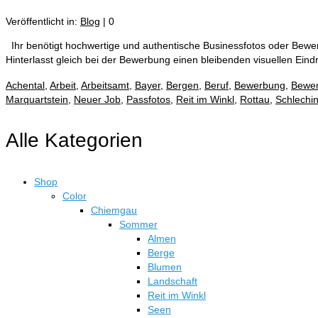
Veröffentlicht in:
Blog
|
0
Ihr benötigt hochwertige und authentische Businessfotos oder Bewer
Hinterlasst gleich bei der Bewerbung einen bleibenden visuellen Eind
Achental
,
Arbeit
,
Arbeitsamt
,
Bayer
,
Bergen
,
Beruf
,
Bewerbung
,
Bewer
Marquartstein
,
Neuer Job
,
Passfotos
,
Reit im Winkl
,
Rottau
,
Schlechi
Alle Kategorien
Shop
Color
Chiemgau
Sommer
Almen
Berge
Blumen
Landschaft
Reit im Winkl
Seen