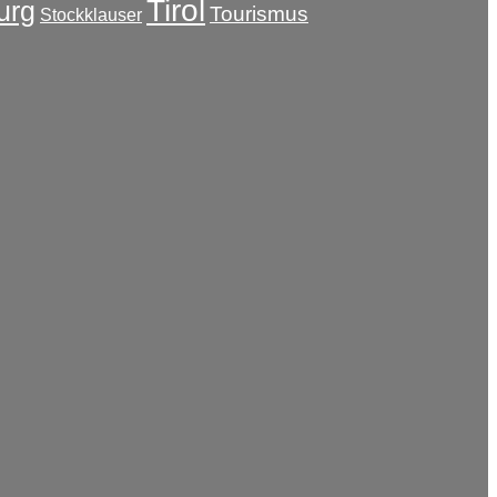
Tirol
urg
Tourismus
Stockklauser