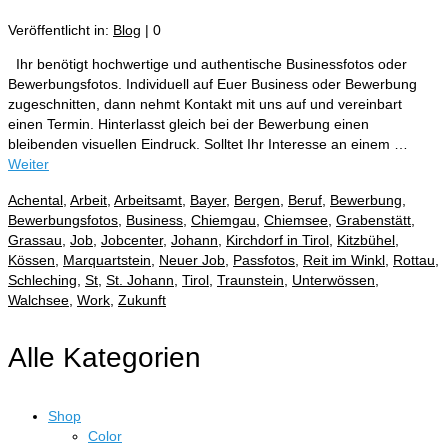
Veröffentlicht in:
Blog
|
0
Ihr benötigt hochwertige und authentische Businessfotos oder
Bewerbungsfotos. Individuell auf Euer Business oder Bewerbung
zugeschnitten, dann nehmt Kontakt mit uns auf und vereinbart
einen Termin. Hinterlasst gleich bei der Bewerbung einen
bleibenden visuellen Eindruck. Solltet Ihr Interesse an einem …
Weiter
Achental
,
Arbeit
,
Arbeitsamt
,
Bayer
,
Bergen
,
Beruf
,
Bewerbung
,
Bewerbungsfotos
,
Business
,
Chiemgau
,
Chiemsee
,
Grabenstätt
,
Grassau
,
Job
,
Jobcenter
,
Johann
,
Kirchdorf in Tirol
,
Kitzbühel
,
Kössen
,
Marquartstein
,
Neuer Job
,
Passfotos
,
Reit im Winkl
,
Rottau
,
Schleching
,
St
,
St. Johann
,
Tirol
,
Traunstein
,
Unterwössen
,
Walchsee
,
Work
,
Zukunft
Alle Kategorien
Shop
Color