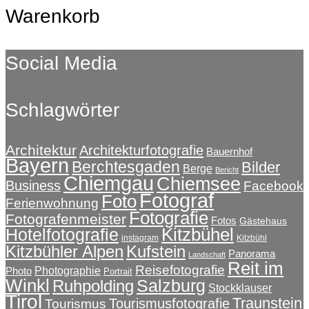
Warenkorb
Social Media
Schlagwörter
Architektur
Architekturfotografie
Bauernhof
Bayern
Berchtesgaden
Bilder
Berge
Bericht
Chiemgau
Chiemsee
Business
Facebook
Fotograf
Foto
Ferienwohnung
Fotografie
Fotografenmeister
Fotos
Gästehaus
Kitzbühel
Hotelfotografie
instagram
Kitzbühl
Kitzbühler Alpen
Kufstein
Panorama
Landschaft
Reit im
Reisefotografie
Photographie
Photo
Portrait
Winkl
Salzburg
Ruhpolding
Stockklauser
Tirol
Traunstein
Tourismusfotografie
Tourismus