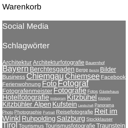
Warenkorb
Social Media
Schlagwörter
Architektur
Architekturfotografie
Bauernhof
Bayern
Berchtesgaden
Bilder
Berge
Bericht
Chiemgau
Chiemsee
Business
Facebook
Fotograf
Foto
Ferienwohnung
Fotografie
Fotografenmeister
Fotos
Gästehaus
Kitzbühel
Hotelfotografie
instagram
Kitzbühl
Kitzbühler Alpen
Kufstein
Panorama
Landschaft
Reit im
Reisefotografie
Photographie
Photo
Portrait
Winkl
Salzburg
Ruhpolding
Stockklauser
Tirol
Traunstein
Tourismusfotografie
Tourismus