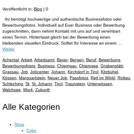
Veröffentlicht in:
Blog
|
0
Ihr benötigt hochwertige und authentische Businessfotos oder
Bewerbungsfotos. Individuell auf Euer Business oder Bewerbung
zugeschnitten, dann nehmt Kontakt mit uns auf und vereinbart
einen Termin. Hinterlasst gleich bei der Bewerbung einen
bleibenden visuellen Eindruck. Solltet Ihr Interesse an einem …
Weiter
Achental
,
Arbeit
,
Arbeitsamt
,
Bayer
,
Bergen
,
Beruf
,
Bewerbung
,
Bewerbungsfotos
,
Business
,
Chiemgau
,
Chiemsee
,
Grabenstätt
,
Grassau
,
Job
,
Jobcenter
,
Johann
,
Kirchdorf in Tirol
,
Kitzbühel
,
Kössen
,
Marquartstein
,
Neuer Job
,
Passfotos
,
Reit im Winkl
,
Rottau
,
Schleching
,
St
,
St. Johann
,
Tirol
,
Traunstein
,
Unterwössen
,
Walchsee
,
Work
,
Zukunft
Alle Kategorien
Shop
Color